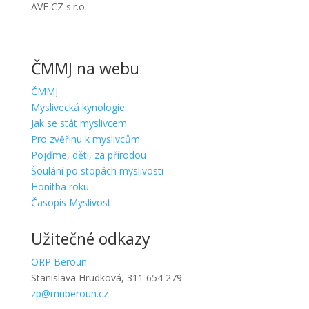
AVE CZ s.r.o.
ČMMJ na webu
ČMMJ
Myslivecká kynologie
Jak se stát myslivcem
Pro zvěřinu k myslivcům
Pojďme, děti, za přírodou
Šoulání po stopách myslivosti
Honitba roku
Časopis Myslivost
Užitečné odkazy
ORP Beroun
Stanislava Hrudková, 311 654 279
zp@muberoun.cz