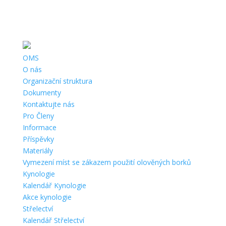
Telefon:
+420 311 622 196, +420 737 761 271 |
Email:
info@oms-
beroun.cz
|
Adresa:
Na Dražkách 328, 266 01 Beroun |
ČÚ:
360975389/0800 |
IČ:
67777023 |
Datová schránka:
hi7kgs
OMS
O nás
Organizační struktura
Dokumenty
Kontaktujte nás
Pro Členy
Informace
Příspěvky
Materiály
Vymezení míst se zákazem použití olověných borků
Kynologie
Kalendář Kynologie
Akce kynologie
Střelectví
Kalendář Střelectví