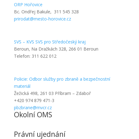
ORP Hořovice
Bc. Ondřej Bakule, 311 545 328
prirodat@mesto-horovice.cz
SVS – KVS SVS pro Středočeský kraj
Beroun, Na Dražkách 328, 266 01 Beroun
Telefon: 311 622 012
Policie: Odbor služby pro zbraně a bezpečnostní
materiál
Žežická 498, 261 03 Příbram – Zdaboř
+420 974 879 471-3
pbzbrane@mvcr.cz
Okolní OMS
Právní ujednání