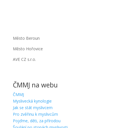
Město Beroun
Město Hořovice
AVE CZ s.r.o.
ČMMJ na webu
ČMMJ
Myslivecká kynologie
Jak se stát myslivcem
Pro zvěřinu k myslivcům
Pojďme, děti, za přírodou
Šoulání po stopách myslivosti