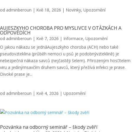
od
adminberoun
|
Kvě 18, 2026
|
Novinky
,
Upozornění
AUJESZKYHO CHOROBA PRO MYSLIVCE V OTÁZKÁCH A
ODPOVĚDÍCH
od
adminberoun
|
Kvě 7, 2026
|
Informace
,
Upozornění
O jakou nákazu se jednáAujeszkyho choroba (ACH) nebo také
pseudovzteklina (průběh nemoci u psů je podobnývzteklině) je
nebezpečná nákaza savců (nejčastěji šelem). Přirozeným hos􀆟telem
viru a jedinýmsavčím druhem savců, který přežívá infekci je prase.
Divoké prase je...
od
adminberoun
|
Kvě 4, 2026
|
Upozornění
Pozvánka na odborný seminář – škody zvěří