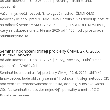
od
adminberoun
|
Úno 23, 2026
|
Novinky
,
Titulní strana
,
Upozornění
Vážení myslivečtí hospodáři, kolegové myslivci, ČMMJ OMS
Rokycany ve spolupráci s ČMMJ OMS Beroun si Vás dovoluje pozvat
na odborný seminář: ŠKODY ZVĚŘÍ: POLE, LES a ROLE MYSLIVCE,
který se uskuteční dne 5. března 2026 od 17:00 hod v prostorách
multifunkčního sálu...
Seminář hodnocení trofejí pro členy ČMMJ, 27. 6. 2026,
Uhlířské Janovice
od
adminberoun
|
Úno 10, 2026
|
Kurzy
,
Novinky
,
Titulní strana
,
Upozornění
,
Vzdělávání
Seminář hodnocení trofejí pro členy ČMMJ, 27. 6. 2026, Uhlířské
JanoviceOpět bude oblíbený seminář Hodnocení trofejí metodou CIC
pod vedením renomovanéhoodborníka, doc. Ing. Miloslava Vacha,
CSc. Na semináři se dozvíte nejnovější poznatky o metoděCIC.
Budete seznámeni...