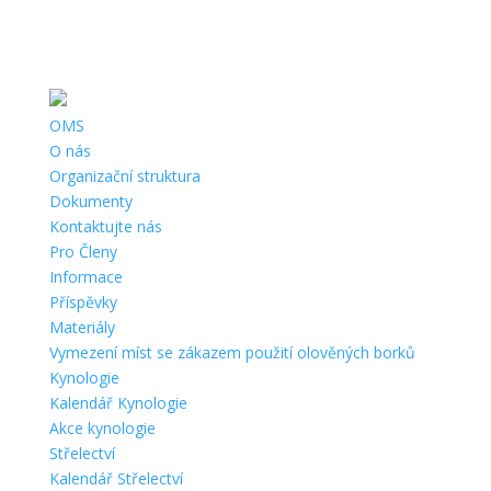
Telefon:
+420 311 622 196, +420 737 761 271 |
Email:
info@oms-
beroun.cz
|
Adresa:
Na Dražkách 328, 266 01 Beroun |
ČÚ:
360975389/0800 |
IČ:
67777023 |
Datová schránka:
hi7kgs
OMS
O nás
Organizační struktura
Dokumenty
Kontaktujte nás
Pro Členy
Informace
Příspěvky
Materiály
Vymezení míst se zákazem použití olověných borků
Kynologie
Kalendář Kynologie
Akce kynologie
Střelectví
Kalendář Střelectví