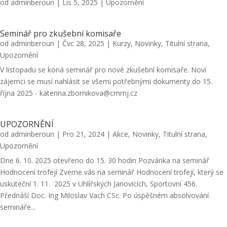
od
adminberoun
|
Lis 5, 2025
|
Upozornění
Seminář pro zkušební komisaře
od
adminberoun
|
Čvc 28, 2025
|
Kurzy
,
Novinky
,
Titulní strana
,
Upozornění
V listopadu se koná seminář pro nové zkušební komisaře. Noví
zájemci se musí nahlásit se všemi potřebnými dokumenty do 15.
října 2025 - katerina.zbornikova@cmmj.cz
UPOZORNĚNÍ
od
adminberoun
|
Pro 21, 2024
|
Akce
,
Novinky
,
Titulní strana
,
Upozornění
Dne 6. 10. 2025 otevřeno do 15. 30 hodin Pozvánka na seminář
Hodnocení trofejí Zveme vás na seminář Hodnocení trofejí, který se
uskuteční 1. 11. 2025 v Uhlířských Janovicích, Sportovní 456.
Přednáší Doc. Ing Miloslav Vach CSc. Po úspěšném absolvování
semináře...