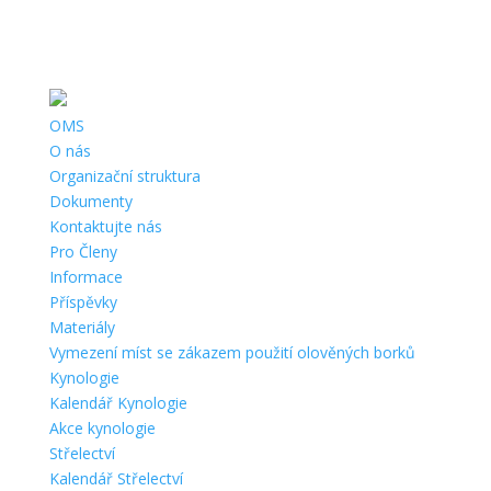
Telefon:
+420 311 622 196, +420 737 761 271 |
Email:
info@oms-
beroun.cz
|
Adresa:
Na Dražkách 328, 266 01 Beroun |
ČÚ:
360975389/0800 |
IČ:
67777023 |
Datová schránka:
hi7kgs
OMS
O nás
Organizační struktura
Dokumenty
Kontaktujte nás
Pro Členy
Informace
Příspěvky
Materiály
Vymezení míst se zákazem použití olověných borků
Kynologie
Kalendář Kynologie
Akce kynologie
Střelectví
Kalendář Střelectví